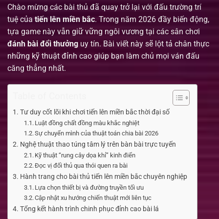
Chào mừng các bài thủ đã quay trở lại với đấu trường trí
tuệ của
tiến lên miền bắc
. Trong năm 2026 đầy biến động,
tựa game này vẫn giữ vững ngôi vương tại các sân chơi
đánh bài đổi thưởng
uy tín. Bài viết này sẽ lột tả chân thực
những kỹ thuật đỉnh cao giúp bạn làm chủ mọi ván đấu
căng thẳng nhất.
Table of Contents
Tư duy cốt lõi khi chơi tiến lên miền bắc thời đại số
Luật đồng chất đồng màu khắc nghiệt
Sự chuyển mình của thuật toán chia bài 2026
Nghệ thuật thao túng tâm lý trên bàn bài trực tuyến
Kỹ thuật “rung cây dọa khỉ” kinh điển
Đọc vị đối thủ qua thói quen ra bài
Hành trang cho bài thủ tiến lên miền bắc chuyên nghiệp
Lựa chọn thiết bị và đường truyền tối ưu
Cập nhật xu hướng chiến thuật mới liên tục
Tổng kết hành trình chinh phục đỉnh cao bài lá