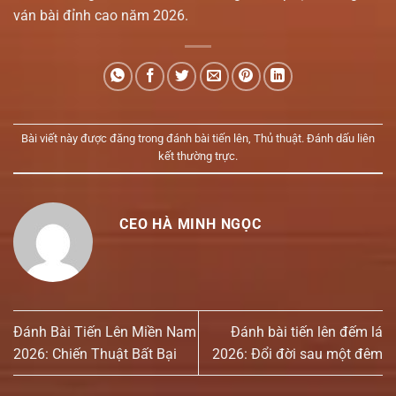
ván bài đỉnh cao năm 2026.
Bài viết này được đăng trong
đánh bài tiến lên
,
Thủ thuật
. Đánh dấu
liên
kết thường trực
.
CEO HÀ MINH NGỌC
Đánh Bài Tiến Lên Miền Nam
Đánh bài tiến lên đếm lá
2026: Chiến Thuật Bất Bại
2026: Đổi đời sau một đêm