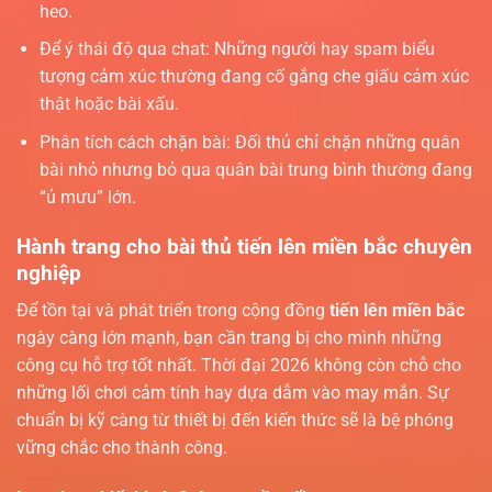
heo.
Để ý thái độ qua chat: Những người hay spam biểu
tượng cảm xúc thường đang cố gắng che giấu cảm xúc
thật hoặc bài xấu.
Phân tích cách chặn bài: Đối thủ chỉ chặn những quân
bài nhỏ nhưng bỏ qua quân bài trung bình thường đang
“ủ mưu” lớn.
Hành trang cho bài thủ tiến lên miền bắc chuyên
nghiệp
Để tồn tại và phát triển trong cộng đồng
tiến lên miền bắc
ngày càng lớn mạnh, bạn cần trang bị cho mình những
công cụ hỗ trợ tốt nhất. Thời đại 2026 không còn chỗ cho
những lối chơi cảm tính hay dựa dẫm vào may mắn. Sự
chuẩn bị kỹ càng từ thiết bị đến kiến thức sẽ là bệ phóng
vững chắc cho thành công.