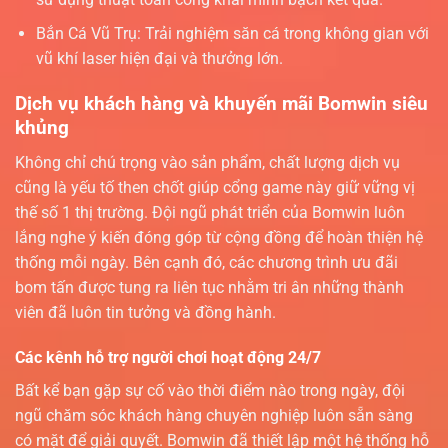
Bắn Cá Vũ Trụ: Trải nghiệm săn cá trong không gian với
vũ khí laser hiện đại và thưởng lớn.
Dịch vụ khách hàng và khuyến mãi Bomwin siêu
khủng
Không chỉ chú trọng vào sản phẩm, chất lượng dịch vụ
cũng là yếu tố then chốt giúp cổng game này giữ vững vị
thế số 1 thị trường. Đội ngũ phát triển của Bomwin luôn
lắng nghe ý kiến đóng góp từ cộng đồng để hoàn thiện hệ
thống mỗi ngày. Bên cạnh đó, các chương trình ưu đãi
bom tấn được tung ra liên tục nhằm tri ân những thành
viên đã luôn tin tưởng và đồng hành.
Các kênh hỗ trợ người chơi hoạt động 24/7
Bất kể bạn gặp sự cố vào thời điểm nào trong ngày, đội
ngũ chăm sóc khách hàng chuyên nghiệp luôn sẵn sàng
có mặt để giải quyết. Bomwin đã thiết lập một hệ thống hỗ