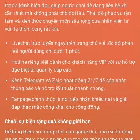
trợ đa kênh hiện đại, giúp người chơi dễ dàng liên hệ khi
cần thiết mà không phải chờ đợi lâu. Thái độ phục vụ tận
tâm và kiến thức chuyên môn sâu rộng của nhân viên tư
vấn là điểm cộng rất lớn.
Livechat trực tuyến ngay trên trang chủ với tốc độ phản
hồi người dùng chỉ dưới 1 phút.
Hotline riêng biệt dành cho khách hàng VIP với sự hỗ trợ
đặc biệt từ quản lý cấp cao.
Kênh Telegram và Zalo hoạt động 24/7 để cập nhật
thông báo và hỗ trợ kỹ thuật nhanh chóng.
Fanpage chính thức là nơi tiếp nhận khiếu nại và giải
đáp thắc mắc công khai cho cộng đồng.
Chuỗi sự kiện tặng quà không giới hạn
Để tăng thêm sự hứng khởi cho game thủ, nhà cái thường
xuyên tổ chức các sự kiện đua top với phần thưởng là hiện