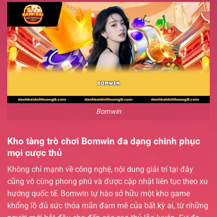
Bomwin
Kho tàng trò chơi Bomwin đa dạng chinh phục
mọi cược thủ
Không chỉ mạnh về công nghệ, nội dung giải trí tại đây
cũng vô cùng phong phú và được cập nhật liên tục theo xu
hướng quốc tế. Bomwin tự hào sở hữu một kho game
khổng lồ đủ sức thỏa mãn đam mê của bất kỳ ai, từ những