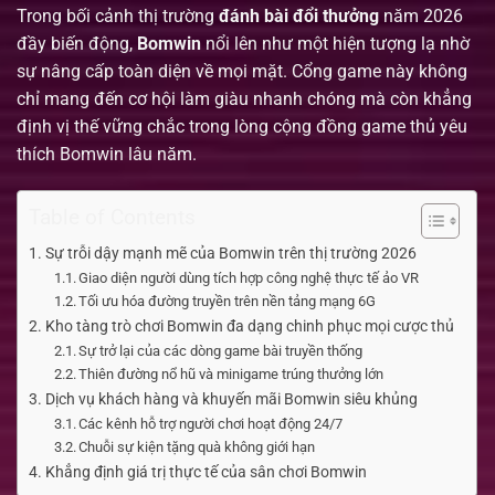
Trong bối cảnh thị trường
đánh bài đổi thưởng
năm 2026
đầy biến động,
Bomwin
nổi lên như một hiện tượng lạ nhờ
sự nâng cấp toàn diện về mọi mặt. Cổng game này không
chỉ mang đến cơ hội làm giàu nhanh chóng mà còn khẳng
định vị thế vững chắc trong lòng cộng đồng game thủ yêu
thích Bomwin lâu năm.
Table of Contents
Sự trỗi dậy mạnh mẽ của Bomwin trên thị trường 2026
Giao diện người dùng tích hợp công nghệ thực tế ảo VR
Tối ưu hóa đường truyền trên nền tảng mạng 6G
Kho tàng trò chơi Bomwin đa dạng chinh phục mọi cược thủ
Sự trở lại của các dòng game bài truyền thống
Thiên đường nổ hũ và minigame trúng thưởng lớn
Dịch vụ khách hàng và khuyến mãi Bomwin siêu khủng
Các kênh hỗ trợ người chơi hoạt động 24/7
Chuỗi sự kiện tặng quà không giới hạn
Khẳng định giá trị thực tế của sân chơi Bomwin