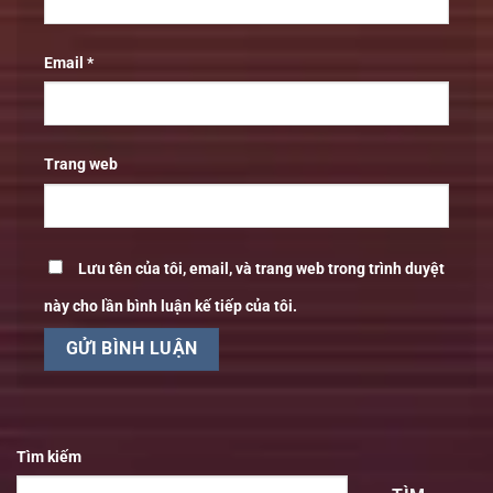
Email
*
Trang web
Lưu tên của tôi, email, và trang web trong trình duyệt
này cho lần bình luận kế tiếp của tôi.
Tìm kiếm