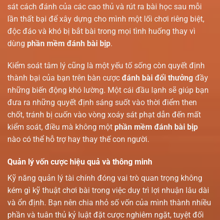
sát cách đánh của các cao thủ và rút ra bài học sau mỗi
lần thất bại để xây dựng cho mình một lối chơi riêng biệt,
độc đáo và khó bị bắt bài trong mọi tình huống thay vì
dùng
phần mềm đánh bài bịp
.
Kiểm soát tâm lý cũng là một yếu tố sống còn quyết định
thành bại của bạn trên bàn cược
đánh bài đổi thưởng
đầy
những biến động khó lường. Một cái đầu lạnh sẽ giúp bạn
đưa ra những quyết định sáng suốt vào thời điểm then
chốt, tránh bị cuốn vào vòng xoáy sát phạt dẫn đến mất
kiểm soát, điều mà không một
phần mềm đánh bài bịp
nào có thể hỗ trợ hay thay thế con người.
Quản lý vốn cược hiệu quả và thông minh
Kỹ năng quản lý tài chính đóng vai trò quan trọng không
kém gì kỹ thuật chơi bài trong việc duy trì lợi nhuận lâu dài
và ổn định. Bạn nên chia nhỏ số vốn của mình thành nhiều
phần và tuân thủ kỷ luật đặt cược nghiêm ngặt, tuyệt đối