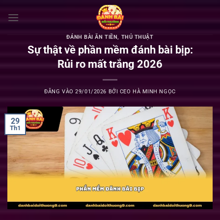
Bỏ
qua
nội
ĐÁNH BÀI ĂN TIỀN
,
THỦ THUẬT
dung
Sự thật về phần mềm đánh bài bịp:
Rủi ro mất trắng 2026
ĐĂNG VÀO
29/01/2026
BỞI
CEO HÀ MINH NGỌC
29
Th1