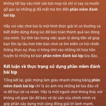
không tất tay vào một ván bài may rủi chỉ vì cay cú muốn
gỡ gạc lại những gì đã mất mà tìm đến
phần mềm đánh
bài bịp
.
Hãy coi việc chơi bài là một hình thức giải trí có thưởng và
biết điểm dừng đúng lúc để bảo toàn thành quả lao động
của mình. Sự tỉnh táo trong việc quản lý dòng tiền sẽ giúp
bạn tồn tại lâu hơn trên bàn chơi và tìm kiếm cơ hội chiến
thắng thực sự, thay vì trông chờ vào những lời hứa hão
huyền từ những kẻ bán
phần mềm đánh bài bịp
lừa đảo.
Kết luận về thực trạng sử dụng phần mềm đánh
bài bịp
Tổng kết lại, giấc mộng làm giàu nhanh chóng bằng
phần
mềm đánh bài bịp
chỉ là ảo ảnh mà những kẻ lừa đảo vẽ
ra để trục lợi cá nhân. Hãy là một người chơi thông thái, nói
không với gian lận để bảo vệ tài sản của chính mình và
góp phần xây dựng một cộng đồng giải trí lành mạnh,