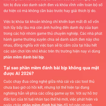
tức bị đưa vào danh sách đen và khóa vĩnh viễn toàn bộ số
dư hiện có mà không cần báo trước hay giải thích lý do.
Việc bị khóa tài khoản không chỉ khiến bạn mất đi số vốn
tích lũy bấy lâu mà còn ảnh hưởng đến danh dự của bạn
trong các hội nhóm game thủ chuyên nghiệp. Các nhà phát
hành game thường xuyên chia sẻ danh sách đen này cho
nhau, đồng nghĩa với việc bạn sẽ bị cấm cửa tại hầu hết
các sân chơi lớn nhỏ khác trên thị trường hiện nay vì dùng
phần mềm đánh bài bịp
.
Tại sao phần mềm đánh bài bịp không qua mặt
được AI 2026?
Cuộc chạy đua công nghệ giữa nhà cái và các tool thủ
chưa bao giờ có hồi kết, nhưng lợi thế hiện tại đang
nghiêng hẳn về phía các cổng game uy tín. Với sự hỗ trợ
đắc lực của trí tuệ nhân tạo thế hệ mới, việc phát hiện và
ngăn chặn
phần mềm đánh bài bịp
đã trở nên nhanh