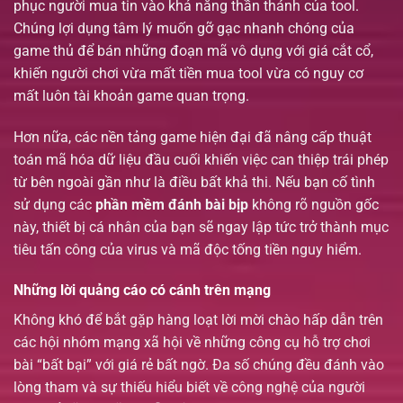
phục người mua tin vào khả năng thần thánh của tool.
Chúng lợi dụng tâm lý muốn gỡ gạc nhanh chóng của
game thủ để bán những đoạn mã vô dụng với giá cắt cổ,
khiến người chơi vừa mất tiền mua tool vừa có nguy cơ
mất luôn tài khoản game quan trọng.
Hơn nữa, các nền tảng game hiện đại đã nâng cấp thuật
toán mã hóa dữ liệu đầu cuối khiến việc can thiệp trái phép
từ bên ngoài gần như là điều bất khả thi. Nếu bạn cố tình
sử dụng các
phần mềm đánh bài bịp
không rõ nguồn gốc
này, thiết bị cá nhân của bạn sẽ ngay lập tức trở thành mục
tiêu tấn công của virus và mã độc tống tiền nguy hiểm.
Những lời quảng cáo có cánh trên mạng
Không khó để bắt gặp hàng loạt lời mời chào hấp dẫn trên
các hội nhóm mạng xã hội về những công cụ hỗ trợ chơi
bài “bất bại” với giá rẻ bất ngờ. Đa số chúng đều đánh vào
lòng tham và sự thiếu hiểu biết về công nghệ của người