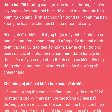
đánh bài đổi thưởng
của bạn. Các hacker thường cài cắm
keylogger vào trong tool hack để ghi lại mọi thao tác bàn
phím, từ đó lặng lẽ rút sạch số tiền trong tài khoản mà bạn
không hề hay biết cho đến khi quá muộn để xử lý.
Bên cạnh đó, thiết bị di động hoặc máy tính cá nhân của
bạn sẽ hoạt động chậm chạp đi trông thấy do phải gánh
thêm các tác vụ đào tiền ảo ngầm. Đây là chiêu trò phổ
biến của các nhà phát triển
phần mềm đánh bài bịp
lừa
đảo, biến máy của nạn nhân thành công cụ kiếm tiền thụ
động cho chúng trong khi người chơi vẫn ảo tưởng về
chiến thắng.
Khả năng bị nhà cái khóa tài khoản vĩnh viễn
Hệ thống tường lửa của các cổng game uy tín năm 2026
hoạt động cực kỳ nhạy bén với các luồng dữ liệu bất
thường gửi đến máy chủ. Chỉ cần một dấu hiệu can thiệp
nhỏ từ phần mềm thứ ba, tài khoản của bạn sẽ ngay lập