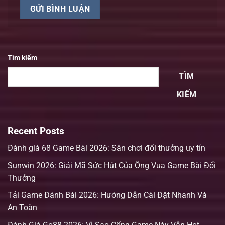
Tìm kiếm
TÌM
KIẾM
Recent Posts
Đánh giá 68 Game Bài 2026: Sân chơi đổi thưởng uy tín
Sunwin 2026: Giải Mã Sức Hút Của Ông Vua Game Bài Đổi
Thưởng
Tải Game Đánh Bài 2026: Hướng Dẫn Cài Đặt Nhanh Và
An Toàn