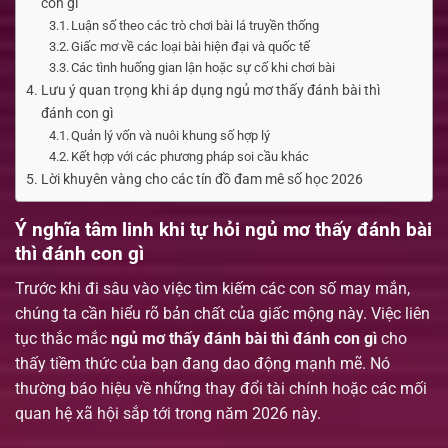
con gì
Luận số theo các trò chơi bài lá truyền thống
Giấc mơ về các loại bài hiện đại và quốc tế
Các tình huống gian lận hoặc sự cố khi chơi bài
Lưu ý quan trọng khi áp dụng ngủ mơ thấy đánh bài thì
đánh con gì
Quản lý vốn và nuôi khung số hợp lý
Kết hợp với các phương pháp soi cầu khác
Lời khuyên vàng cho các tín đồ đam mê số học 2026
Ý nghĩa tâm linh khi tự hỏi ngủ mơ thấy đánh bài
thì đánh con gì
Trước khi đi sâu vào việc tìm kiếm các con số may mắn,
chúng ta cần hiểu rõ bản chất của giấc mộng này. Việc liên
tục thắc mắc
ngủ mơ thấy đánh bài thì đánh con gì
cho
thấy tiềm thức của bạn đang dao động mạnh mẽ. Nó
thường báo hiệu về những thay đổi tài chính hoặc các mối
quan hệ xã hội sắp tới trong năm 2026 này.