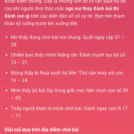
được kiểm chứng. Đây là những con số có tần suất nổ rất
cao khi người chơi thắc mắc
ngủ mơ thấy đánh bài thì
đánh con gì
trên các diễn đàn xổ số uy tín. Bạn nên tham
khảo kỹ lưỡng trước khi xuống tiền.
Mơ thấy đang chơi bài nói chung: Quất ngay cặp 01 –
28.
Chiêm bao thấy mình thắng lớn: Đánh mạnh tay bộ số
13 – 31.
Mộng thấy bị thua sạch túi tiền: Thử vận may với con
16 – 24.
Nhìn thấy bộ bài tây trong giấc mơ: Nên chọn con số 59
– 95.
Thấy người khác rủ mình chơi bài: Đánh ngay con lô 17
– 71.
Giải mã dựa trên địa điểm chơi bài