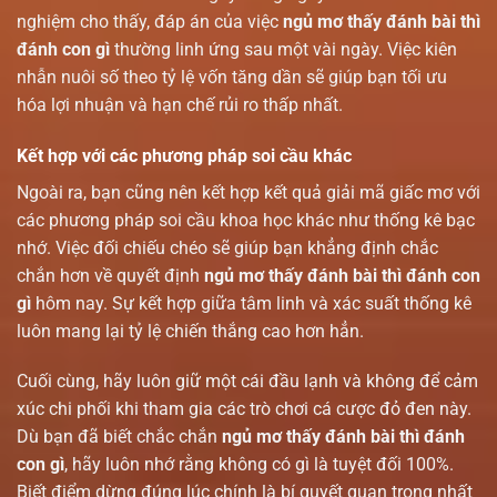
nghiệm cho thấy, đáp án của việc
ngủ mơ thấy đánh bài thì
đánh con gì
thường linh ứng sau một vài ngày. Việc kiên
nhẫn nuôi số theo tỷ lệ vốn tăng dần sẽ giúp bạn tối ưu
hóa lợi nhuận và hạn chế rủi ro thấp nhất.
Kết hợp với các phương pháp soi cầu khác
Ngoài ra, bạn cũng nên kết hợp kết quả giải mã giấc mơ với
các phương pháp soi cầu khoa học khác như thống kê bạc
nhớ. Việc đối chiếu chéo sẽ giúp bạn khẳng định chắc
chắn hơn về quyết định
ngủ mơ thấy đánh bài thì đánh con
gì
hôm nay. Sự kết hợp giữa tâm linh và xác suất thống kê
luôn mang lại tỷ lệ chiến thắng cao hơn hẳn.
Cuối cùng, hãy luôn giữ một cái đầu lạnh và không để cảm
xúc chi phối khi tham gia các trò chơi cá cược đỏ đen này.
Dù bạn đã biết chắc chắn
ngủ mơ thấy đánh bài thì đánh
con gì
, hãy luôn nhớ rằng không có gì là tuyệt đối 100%.
Biết điểm dừng đúng lúc chính là bí quyết quan trọng nhất