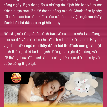
hàng ngày. Bạn đang ấp ủ những dự định lớn lao và muốn
đánh cược một lần để thành công rực rỡ. Chính tâm lý này
đã thôi thúc bạn tìm kiếm câu trả lời cho việc
ngủ mơ thấy
đánh bài thì đánh con gì
hôm nay.
Đôi khi, nó cũng là lời cảnh báo về sự rủi ro nếu bạn đang
quá sa đà vào các trò chơi đỏ đen thiếu kiểm soát. Hãy coi
việc tìm hiểu
ngủ mơ thấy đánh bài thì đánh con gì
là một
hình thức giải trí lành mạnh. Đừng bao giờ đặt nặng vấn
đề thắng thua để tránh ảnh hưởng tiêu cực đến tâm lý và
cuộc sống thực tại.