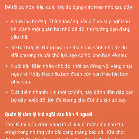
Để tối ưu hóa hiệu quả, hãy áp dụng các mẹo nhỏ sau đây:
Đánh lạc hướng: Thỉnh thoảng hãy giả vờ suy nghĩ lâu
khi đánh một quân bài nhỏ để đối thủ tưởng bạn đang
yếu thế.
Xé bài hợp lý: Đừng ngại xé đôi hoặc sảnh nhỏ để dụ
đối phương ra bài chủ lực, tạo cơ hội cho bạn về sau.
Nuôi bài: Kiên nhẫn chờ đợi thời cơ, đừng vội vàng chặt
ngay khi thấy Heo nếu bạn đoán còn con Heo lớn hơn
phía sau.
Dứt điểm nhanh: Khi thời cơ đến, hãy đánh dồn dập các
bộ dây hoặc đôi lớn để không cho đối thủ kịp trở tay.
Quản lý tâm lý khi ngồi vào bàn 4 người
Tâm lý thi đấu vững vàng là vũ khí bí mật giúp bạn trụ
vững trong những ván bài căng thẳng kéo dài. Khi chơi