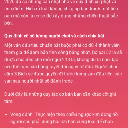
2026 đã có những cập nhật nhỏ về quy định xử phạt và
tính điểm. Hiểu rõ luật không chỉ giúp bạn tránh mất tiền
oan mà còn là cơ sở để xây dựng những chiến thuật sắc
bén.
Quy định về số lượng người chơi và cách chia bài
Một ván đấu tiêu chuẩn bắt buộc phải có đủ 4 thành viên
tham gia để đảm bảo tính công bằng nhất. Bộ bài 52 lá sẽ
được chia đều cho mỗi người 13 lá, không dư lá nào, tạo
nên thế trận cân bằng tuyệt đối ngay từ đầu. Người chơi
cầm 3 Bích sẽ được quyền đi trước trong ván đầu tiên, các
ván sau người nhất sẽ đánh trước.
Dưới đây là những quy tắc cơ bản bạn cần khắc cốt ghi
tâm:
Vòng đánh: Thực hiện theo chiều ngược kim đồng hồ,
người sau phải dùng bài lớn hơn cùng loại để chặn