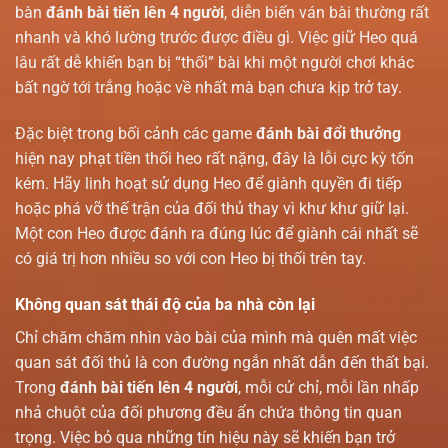
bàn
đánh bài tiến lên 4 người
, diễn biến ván bài thường rất
nhanh và khó lường trước được điều gì. Việc giữ Heo quá
lâu rất dễ khiến bạn bị “thối” bài khi một người chơi khác
bất ngờ tới trắng hoặc về nhất mà bạn chưa kịp trở tay.
Đặc biệt trong bối cảnh các game
đánh bài đổi thưởng
hiện nay phạt tiền thối heo rất nặng, đây là lỗi cực kỳ tốn
kém. Hãy linh hoạt sử dụng Heo để giành quyền đi tiếp
hoặc phá vỡ thế trận của đối thủ thay vì khư khư giữ lại.
Một con Heo được đánh ra đúng lúc để giành cái nhất sẽ
có giá trị hơn nhiều so với con Heo bị thối trên tay.
Không quan sát thái độ của ba nhà còn lại
Chỉ chăm chăm nhìn vào bài của mình mà quên mất việc
quan sát đối thủ là con đường ngắn nhất dẫn đến thất bại.
Trong
đánh bài tiến lên 4 người
, mỗi cử chỉ, mỗi lần nhấp
nhả chuột của đối phương đều ẩn chứa thông tin quan
trọng. Việc bỏ qua những tín hiệu này sẽ khiến bạn trở