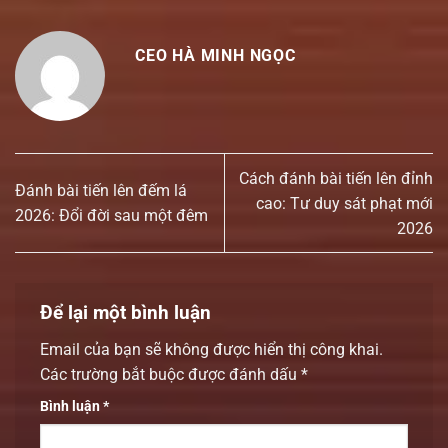
CEO HÀ MINH NGỌC
Cách đánh bài tiến lên đỉnh
Đánh bài tiến lên đếm lá
cao: Tư duy sát phạt mới
2026: Đổi đời sau một đêm
2026
Để lại một bình luận
Email của bạn sẽ không được hiển thị công khai.
Các trường bắt buộc được đánh dấu
*
Bình luận
*