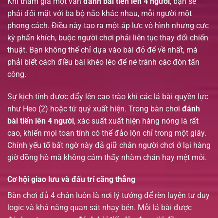
Khi tham gia một ván
đánh bài tiến lên 4 người
, bạn sẽ
phải đối mặt với ba bộ não khác nhau, mỗi người một
phong cách. Điều này tạo ra một áp lực vô hình nhưng cực
kỳ phấn khích, buộc người chơi phải liên tục thay đổi chiến
thuật. Bạn không thể chỉ dựa vào bài đỏ để về nhất, mà
phải biết cách điều bài khéo léo để né tránh các đòn tấn
công.
Sự kịch tính được đẩy lên cao trào khi các lá bài quyền lực
như Heo (2) hoặc tứ quý xuất hiện. Trong bàn chơi
đánh
bài tiến lên 4 người
, xác suất xuất hiện hàng nóng là rất
cao, khiến mọi toan tính có thể đảo lộn chỉ trong một giây.
Chính yếu tố bất ngờ này đã giữ chân người chơi ở lại hàng
giờ đồng hồ mà không cảm thấy nhàm chán hay mệt mỏi.
Cơ hội giao lưu và đấu trí căng thẳng
Bàn chơi đủ 4 chân luôn là nơi lý tưởng để rèn luyện tư duy
logic và khả năng quan sát nhạy bén. Mỗi lá bài được