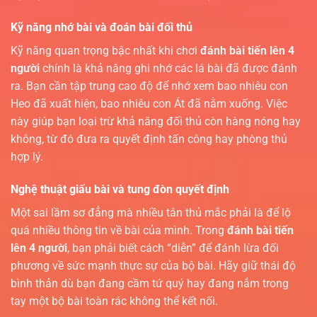
Kỹ năng nhớ bài và đoán bài đối thủ
Kỹ năng quan trọng bậc nhất khi chơi
đánh bài tiến lên 4
người
chính là khả năng ghi nhớ các lá bài đã được đánh
ra. Bạn cần tập trung cao độ để nhớ xem bao nhiêu con
Heo đã xuất hiện, bao nhiêu con Át đã nằm xuống. Việc
này giúp bạn loại trừ khả năng đối thủ còn hàng nóng hay
không, từ đó đưa ra quyết định tấn công hay phòng thủ
hợp lý.
Nghệ thuật giấu bài và tung đòn quyết định
Một sai lầm sơ đẳng mà nhiều tân thủ mắc phải là để lộ
quá nhiều thông tin về bài của mình. Trong
đánh bài tiến
lên 4 người
, bạn phải biết cách “diễn” để đánh lừa đối
phương về sức mạnh thực sự của bộ bài. Hãy giữ thái độ
bình thản dù bạn đang cầm tứ quý hay đang nắm trong
tay một bộ bài toàn rác không thể kết nối.