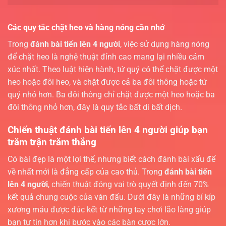
Các quy tắc chặt heo và hàng nóng cần nhớ
Trong
đánh bài tiến lên 4 người
, việc sử dụng hàng nóng
để chặt heo là nghệ thuật đỉnh cao mang lại nhiều cảm
xúc nhất. Theo luật hiện hành, tứ quý có thể chặt được một
heo hoặc đôi heo, và chặt được cả ba đôi thông hoặc tứ
quý nhỏ hơn. Ba đôi thông chỉ chặt được một heo hoặc ba
đôi thông nhỏ hơn, đây là quy tắc bất di bất dịch.
Chiến thuật đánh bài tiến lên 4 người giúp bạn
trăm trận trăm thắng
Có bài đẹp là một lợi thế, nhưng biết cách đánh bài xấu để
về nhất mới là đẳng cấp của cao thủ. Trong
đánh bài tiến
lên 4 người
, chiến thuật đóng vai trò quyết định đến 70%
kết quả chung cuộc của ván đấu. Dưới đây là những bí kíp
xương máu được đúc kết từ những tay chơi lão làng giúp
bạn tự tin hơn khi bước vào các bàn cược lớn.