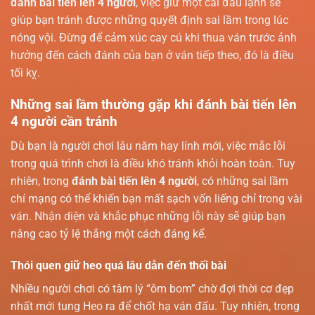
đánh bài tiến lên 4 người
, việc giữ một cái đầu lạnh sẽ
giúp bạn tránh được những quyết định sai lầm trong lúc
nóng vội. Đừng để cảm xúc cay cú khi thua ván trước ảnh
hưởng đến cách đánh của bạn ở ván tiếp theo, đó là điều
tối kỵ.
Những sai lầm thường gặp khi đánh bài tiến lên
4 người cần tránh
Dù bạn là người chơi lâu năm hay lính mới, việc mắc lỗi
trong quá trình chơi là điều khó tránh khỏi hoàn toàn. Tuy
nhiên, trong
đánh bài tiến lên 4 người
, có những sai lầm
chí mạng có thể khiến bạn mất sạch vốn liếng chỉ trong vài
ván. Nhận diện và khắc phục những lỗi này sẽ giúp bạn
nâng cao tỷ lệ thắng một cách đáng kể.
Thói quen giữ heo quá lâu dẫn đến thối bài
Nhiều người chơi có tâm lý “ôm bom” chờ đợi thời cơ đẹp
nhất mới tung Heo ra để chốt hạ ván đấu. Tuy nhiên, trong