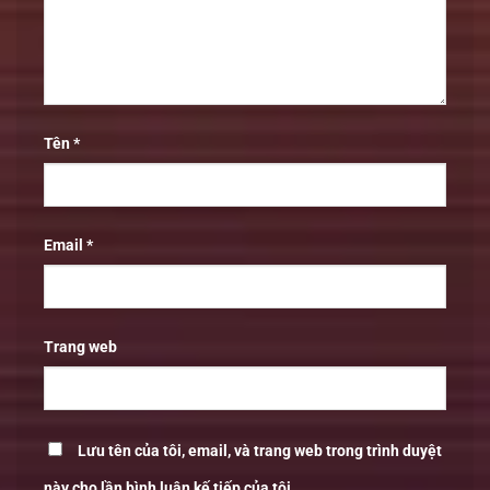
Tên
*
Email
*
Trang web
Lưu tên của tôi, email, và trang web trong trình duyệt
này cho lần bình luận kế tiếp của tôi.